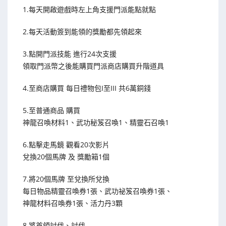
1.每天開啟遊戲時左上角支援門派能點就點
2.每天活動簽到能領的獎勵都先領起來
3.點開門派技能 進行24次支援
領取門派幣之後能購買門派商店購買升階道具
4.至商店購買 每日禮物包I至III 共6萬銅錢
5.至普通商品 購買
神龍召喚材料1、武功秘笈召喚1、精靈石召喚1
6.點擊走馬鏡 觀看20次影片
兌換20個馬牌 及 獎勵箱1個
7.將20個馬牌 至兌換所兌換
每日物品精靈召喚券1張、武功祕笈召喚券1張、
神龍材料召喚券1張、活力丹3顆
8.將首領討伐、討伐