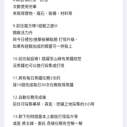
次數使用完畢
來取得寶物、魔石、裝備、材料等
9.前往魔方陣1經驗之屋III
開啟活力丹
與今日禮包I進擊秘藥點開 打怪升級，
如果有經驗加成的精靈可一併裝上
10.前往秘庭峰1 跳躍至山峰有黑鐵就挖
沒黑鐵也可以進行採集或打怪
11.將有每日黑鐵任務3次的
接10個完成每日30次任務取得黑鐵
12.自動任務完成後
前往可採集藥草、真氣、挖礦之地採集約3小時
13.剩下的時間基本上都掛打怪區升等
或是 將主線、委託 奇緣任務有空解一解