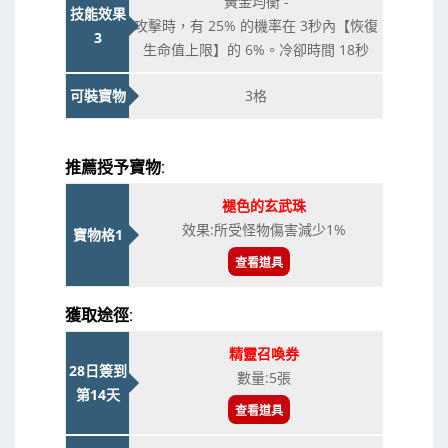
黃金均衡 -
技能效果
攻擊時，有 25% 的機率在 3秒內【恢復
3
生命值上限】的 6%。冷卻時間 18秒
可裝寶物
3格
推薦授予寶物:
褪色的玄武珠
效果:所受怪物傷害減少1%
寶物格1
查看道具
獲取途徑:
精靈召喚券
28日簽到
數量:5張
第14天
查看道具