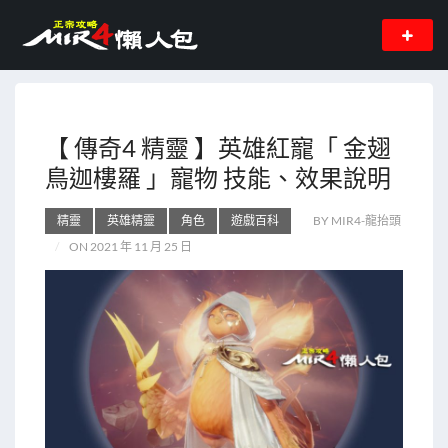
【 傳奇4 精靈 】英雄紅寵「 金翅
鳥迦樓羅 」寵物 技能、效果說明
精靈
英雄精靈
角色
遊戲百科
BY MIR4-龍抬頭
ON 2021 年 11 月 25 日