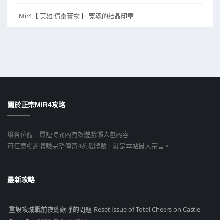
Mir4【 英雄 精靈寶物 】 冤魂的結晶印章
關於正宗MIR4攻略
讓各位龍士最短時間內有效遊戲懶人包內容
可任意暢遊體驗完整傳奇4遊戲體驗，就是本站最大宗旨。
最新攻略
重設攻城戰前夜總歡呼的問題-Reset Issue of Total Cheers on Castle