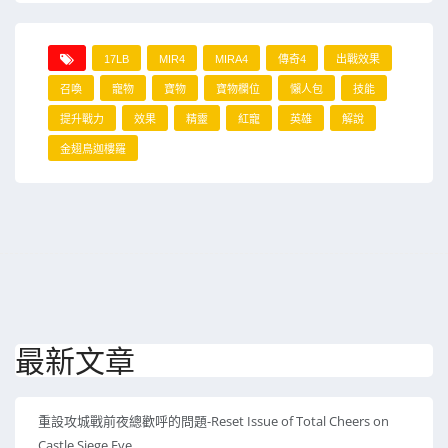
17LB
MIR4
MIRA4
傳奇4
出戰效果
召喚
寵物
寶物
寶物欄位
懶人包
技能
提升戰力
效果
精靈
紅寵
英雄
解說
金翅鳥迦樓羅
最新文章
重設攻城戰前夜總歡呼的問題-Reset Issue of Total Cheers on
Castle Siege Eve