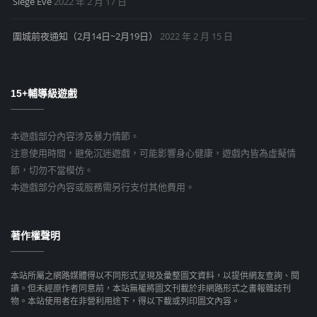
Siege Eve
2022 年 2 月 17 日
圍城前夜通知（2月14日~2月19日）
2022 年 2 月 15 日
15+輔導級遊戲
本遊戲部分內容涉及暴力情節。
注意使用時間，避免沉迷遊戲，可能影響身心健康，遊戲內皆為虛擬情
節，切勿不當模仿。
本遊戲部分內容或服務需另行支付其他費用。
著作權聲明
本站所屬之網路媒體得以不同形式呈現及彙整圖文資料，以提供網友查詢、閱
讀。但未經原作者同意前，本站無權將圖文刊載於非網路形式之書報雜誌刊
物。本站使用者在非營利用途下，得以下載或列印圖文內容。