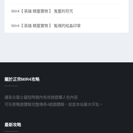
Mir4【 英雄 精靈寶物 】 鬼靈的符咒
Mir4【 英雄 精靈寶物 】 冤魂的結晶印章
關於正宗MIR4攻略
讓各位龍士最短時間內有效遊戲懶人包內容
可任意暢遊體驗完整傳奇4遊戲體驗，就是本站最大宗旨。
最新攻略