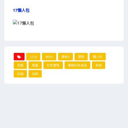
17懶人包
17LB
MIR4
傳奇4
寶物
懶人包
攻略
精靈
紅色寶物
耀眼的朱雀珠
英雄
詳細
說明