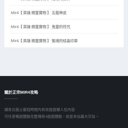
Mir4【 英雄 精靈寶物 】 五龍神皮
Mir4【 英雄 精靈寶物 】 鬼靈的符咒
Mir4【 英雄 精靈寶物 】 冤魂的結晶印章
關於正宗MIR4攻略
讓各位龍士最短時間內有效遊戲懶人包內容
可任意暢遊體驗完整傳奇4遊戲體驗，就是本站最大宗旨。