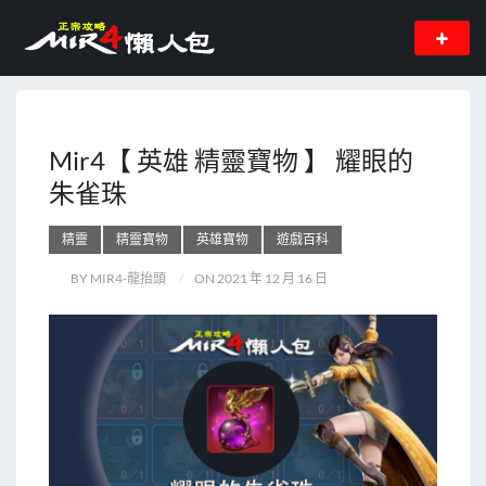
Mir4【 英雄 精靈寶物 】 耀眼的
朱雀珠
精靈
精靈寶物
英雄寶物
遊戲百科
BY MIR4-龍抬頭
ON 2021 年 12 月 16 日