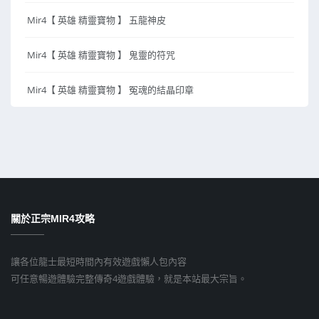
Mir4【 英雄 精靈寶物 】 五龍神皮
Mir4【 英雄 精靈寶物 】 鬼靈的符咒
Mir4【 英雄 精靈寶物 】 冤魂的結晶印章
關於正宗MIR4攻略
讓各位龍士最短時間內有效遊戲懶人包內容
可任意暢遊體驗完整傳奇4遊戲體驗，就是本站最大宗旨。