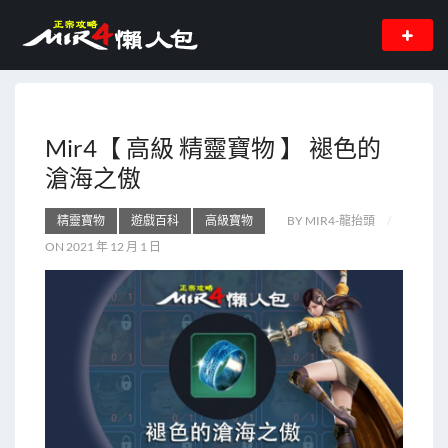
Mir4【 高級 精靈寶物 】 褪色的
滄海之傲
精靈寶物
遊戲百科
高級寶物
BY MIR4-龍抬頭
ON 2021 年 12 月 1 日