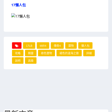
17懶人包
17LB
MIR4
傳奇4
寶物
懶人包
攻略
精靈
綠色寶物
褪色的滄海之傲
詳細
說明
高級