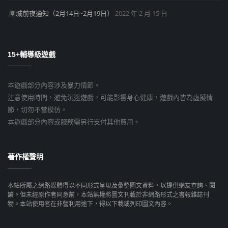
圍城前夜通知（2月14日~2月19日）
2022 年 2 月 15 日
15+輔導級遊戲
本遊戲部分內容涉及暴力情節。
注意使用時間，避免沉迷遊戲，可能影響身心健康，遊戲內皆為虛擬情
節，切勿不當模仿。
本遊戲部分內容或服務需另行支付其他費用。
著作權聲明
本站所屬之網路媒體得以不同形式呈現及彙整圖文資料，以提供網友查詢、閱
讀。但未經原作者同意前，本站無權將圖文刊載於非網路形式之書報雜誌刊
物。本站使用者在非營利用途下，得以下載或列印圖文內容。