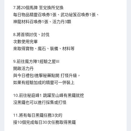
7.將20個馬牌 至兌換所兌換
每日物品精靈召喚券1張、武功祕笈召喚券1張、
神龍材料召喚券1張、活力丹3顆
8.將首領討伐、討伐
次數使用完畢
來取得寶物、魔石、裝備、材料等
9.前往魔方陣1經驗之屋III
開啟活力丹
與今日禮包I進擊秘藥點開 打怪升級，
如果有經驗加成的精靈可一併裝上
10.前往秘庭峰1 跳躍至山峰有黑鐵就挖
沒黑鐵也可以進行採集或打怪
11.將有每日黑鐵任務3次的
接10個完成每日30次任務取得黑鐵