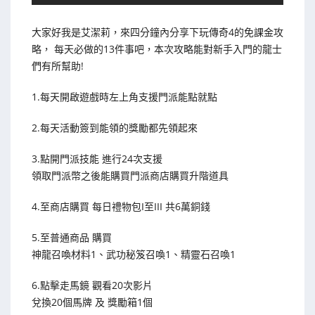
大家好我是艾潔莉，來四分鐘內分享下玩傳奇4的免課金攻
略， 每天必做的13件事吧，本次攻略能對新手入門的龍士
們有所幫助!
1.每天開啟遊戲時左上角支援門派能點就點
2.每天活動簽到能領的獎勵都先領起來
3.點開門派技能 進行24次支援
領取門派幣之後能購買門派商店購買升階道具
4.至商店購買 每日禮物包I至III 共6萬銅錢
5.至普通商品 購買
神龍召喚材料1、武功秘笈召喚1、精靈石召喚1
6.點擊走馬鏡 觀看20次影片
兌換20個馬牌 及 獎勵箱1個