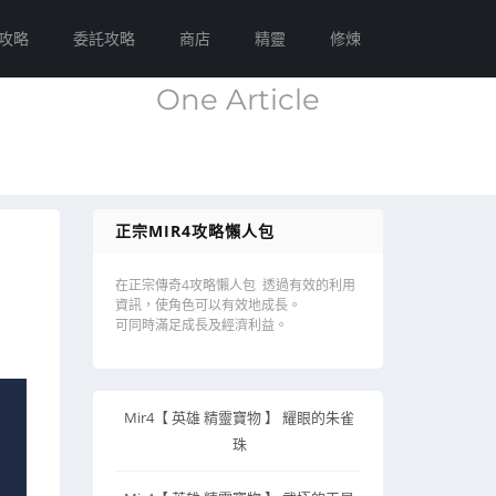
攻略
委託攻略
商店
精靈
修煉
One Article
正宗MIR4攻略懶人包
在正宗傳奇4攻略懶人包 透過有效的利用
資訊，使角色可以有效地成長。
可同時滿足成長及經濟利益。
Mir4【 英雄 精靈寶物 】 耀眼的朱雀
珠