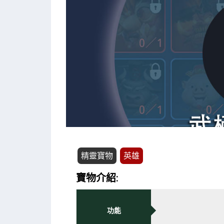
精靈寶物
英雄
寶物介紹:
功能