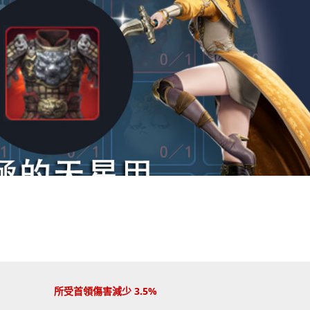
所受首領傷害減少 3.5%