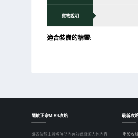
寶物說明
適合裝備的精靈:
關於正宗MIR4攻略
最新攻
讓各位龍士最短時間內有效遊戲懶人包內容
重設攻城戰