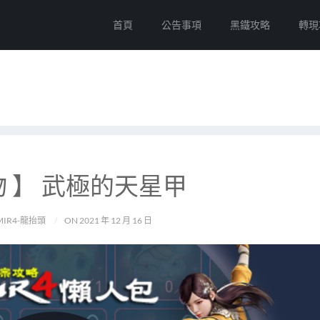
首頁
公告事項
黑鐵攻略
轉現
物 】 武極的天星甲
MIR4-龍抬頭
ON 2021 年 12 月 16 日