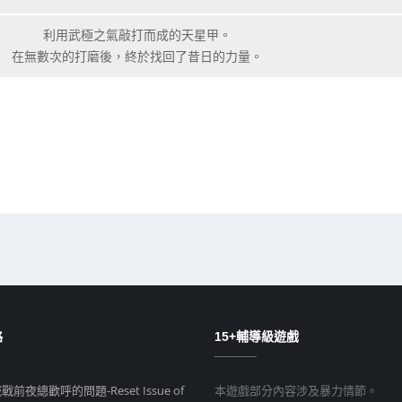
利用武極之氣敲打而成的天星甲。
在無數次的打磨後，終於找回了昔日的力量。
略
15+輔導級遊戲
前夜總歡呼的問題-Reset Issue of
本遊戲部分內容涉及暴力情節。