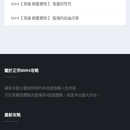
Mir4【 英雄 精靈寶物 】 鬼靈的符咒
Mir4【 英雄 精靈寶物 】 冤魂的結晶印章
關於正宗MIR4攻略
讓各位龍士最短時間內有效遊戲懶人包內容
可任意暢遊體驗完整傳奇4遊戲體驗，就是本站最大宗旨。
最新攻略