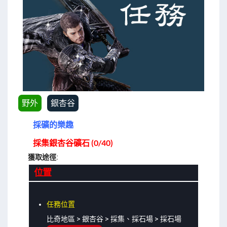
野外
銀杏谷
採礦的樂趣
採集銀杏谷礦石 (0/40)
獲取途徑:
位置
任務位置
比奇地區 > 銀杏谷 > 採集、採石場 > 採石場