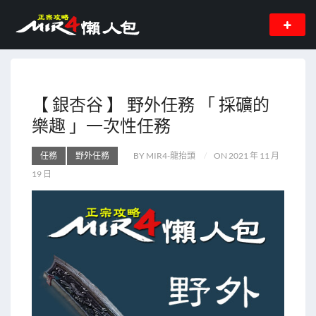
【 銀杏谷 】 野外任務 「 採礦的
樂趣 」一次性任務
任務
野外任務
BY MIR4-龍抬頭
ON 2021 年 11 月
19 日