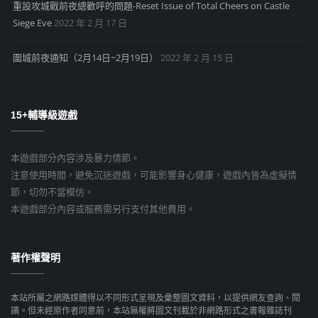
重設攻城戰前夜總歡呼的問題-Reset Issue of Total Cheers on Castle
Siege Eve
2022 年 2 月 17 日
圍城前夜通知（2月14日~2月19日）
2022 年 2 月 15 日
15+輔導級遊戲
本遊戲部分內容涉及暴力情節。
注意使用時間，避免沉迷遊戲，可能影響身心健康，遊戲內皆為虛擬情
節，切勿不當模仿。
本遊戲部分內容或服務需另行支付其他費用。
著作權聲明
本站所屬之網路媒體得以不同形式呈現及彙整圖文資料，以提供網友查詢、閱
讀。但未經原作者同意前，本站無權將圖文刊載於非網路形式之書報雜誌刊