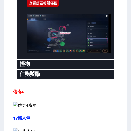
查看此區相關任務
怪物
任務獎勵
傳奇4
17懶人包