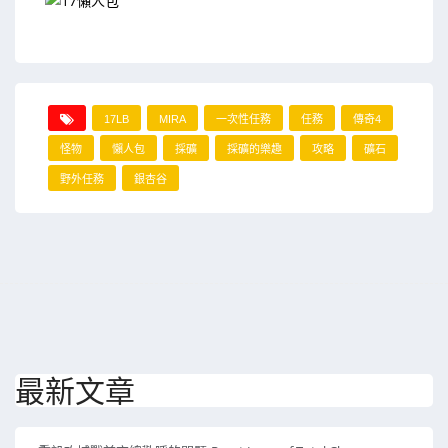
17LB
MIRA
一次性任務
任務
傳奇4
怪物
懶人包
採礦
採礦的樂趣
攻略
礦石
野外任務
銀杏谷
最新文章