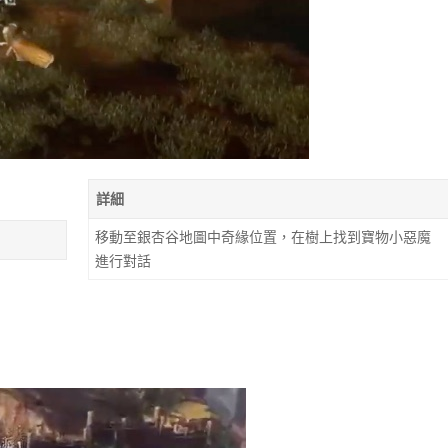
詳細
移動至銀杏谷地圖中奇緣位置，在樹上找到寶物小惡魔
進行對話