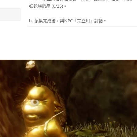
妖蛇族飾品 (0/25)。
b. 蒐集完成後，與NPC「宗立川」對話。