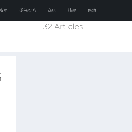
攻略
委託攻略
商店
精靈
修煉
32 Articles
略