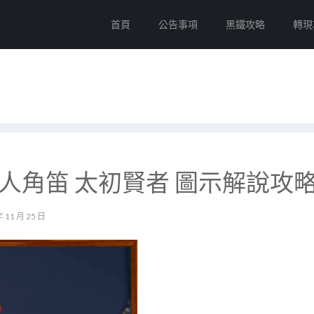
首頁
公告事項
黑鐵攻略
轉現
獸人角笛 太初賢者 圖示解說攻
年 11 月 25 日