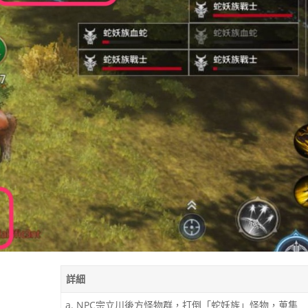
詳細
a. NPC宗立川後方怪物群，打倒「蛇妖族」怪物，蒐集